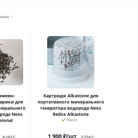
ание)
ниево-
Картридж Alkastone для
арики для
портативного минерального
нерального
генератора водорода Neos
рода Neos
Redox Alkastone
Мало
sional
1 900
₽
/шт
4 143
₽
2 714
₽