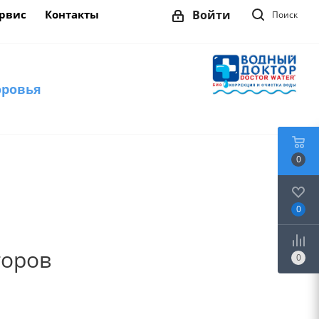
рвис
Контакты
Войти
Поиск
оровья
0
0
торов
0