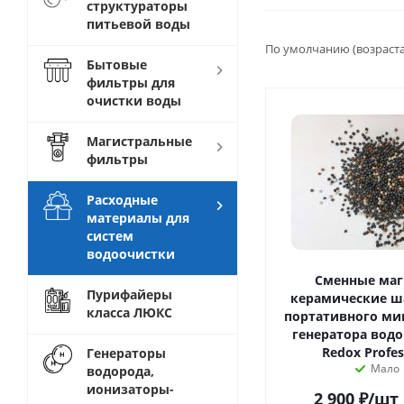
структураторы
питьевой воды
По умолчанию (возраст
Бытовые
фильтры для
очистки воды
Магистральные
фильтры
Расходные
материалы для
систем
водоочистки
Сменные маг
Пурифайеры
керамические ш
класса ЛЮКС
портативного ми
генератора водо
Redox Profes
Генераторы
Мало
водорода,
ионизаторы-
2 900
₽
/шт