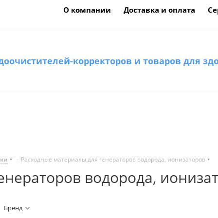
О компании
Доставка и оплата
Се
доочистителей-корректоров и товаров для зд
тки
-
Расходные материалы для генераторов водорода, ионизаторов
енераторов водорода, иониза
Бренд